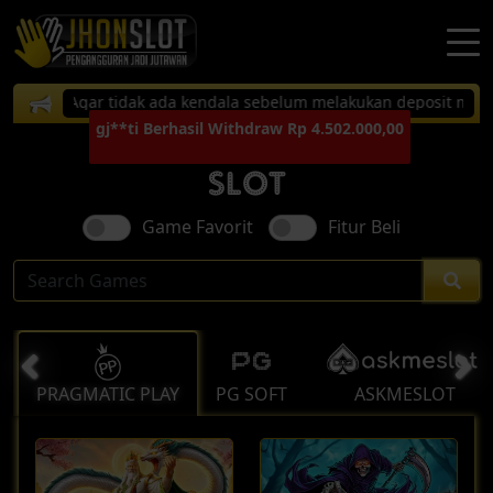
t mohon konfirmasi dahulu ke cs kami yaa bosku..
Slot
Game Favorit
Fitur Beli
PRAGMATIC PLAY
PG SOFT
ASKMESLOT