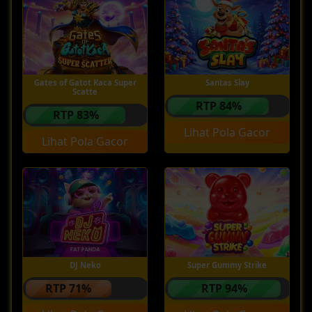
Gates of Gatot Kaca Super
Santas Slay
Scatte
RTP 84%
RTP 83%
Lihat Pola Gacor
Lihat Pola Gacor
DJ Neko
Super Gummy Strike
RTP 71%
RTP 94%