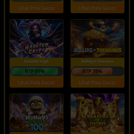
Lihat Pola Gacor
Lihat Pola Gacor
Haunted Crypt
Rolling in Treasures
RTP 91%
RTP 78%
Lihat Pola Gacor
Lihat Pola Gacor