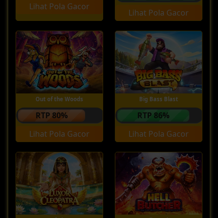
Lihat Pola Gacor
Lihat Pola Gacor
Out of the Woods
Big Bass Blast
RTP 80%
RTP 86%
Lihat Pola Gacor
Lihat Pola Gacor