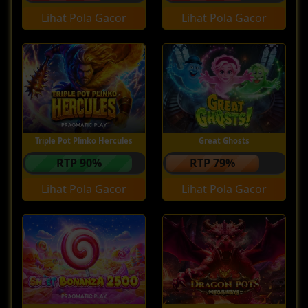
Lihat Pola Gacor
Lihat Pola Gacor
Triple Pot Plinko Hercules
Great Ghosts
RTP 90%
RTP 79%
Lihat Pola Gacor
Lihat Pola Gacor