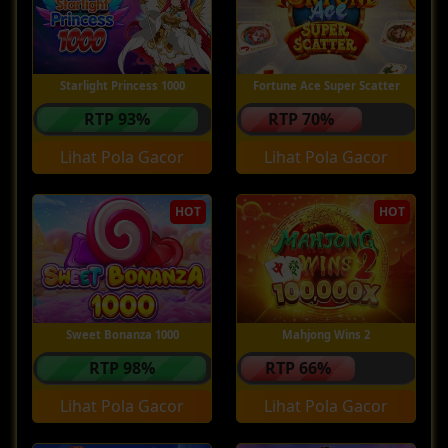
Starlight Princess 1000
Fortune Ace Super Scatter
RTP 93%
RTP 70%
Lihat Pola Gacor
Lihat Pola Gacor
HOT
HOT
Sweet Bonanza 1000
Mahjong Wins 2
RTP 98%
RTP 66%
Lihat Pola Gacor
Lihat Pola Gacor