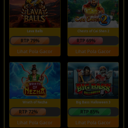
Lava Balls
Chests of Cai Shen 2
RTP 79%
RTP 69%
Lihat Pola Gacor
Lihat Pola Gacor
Wrath of Nezha
Big Bass Halloween 3
RTP 72%
RTP 85%
Lihat Pola Gacor
Lihat Pola Gacor