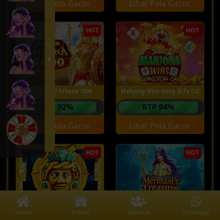
Lihat Pola Gacor
Lihat Pola Gacor
HOT
HOT
Wisdom of Athena 1000
Mahjong Wins Gong Xi Fa Cai
RTP 92%
RTP 94%
Lihat Pola Gacor
Lihat Pola Gacor
HOT
HOT
Home
Promo
Referral
Whatsapp
Mermaids Treasure Trove
Aztec Gems