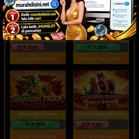
Cyberheist City
Super Tiki Strike
RTP 60%
RTP 84%
Lihat Pola Gacor
Lihat Pola Gacor
Dragon Tiger Fortunes
Floating Dragon Wild Horses
RTP 90%
RTP 63%
Lihat Pola Gacor
Lihat Pola Gacor