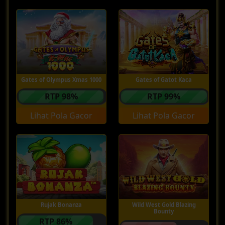
Gates of Olympus Xmas 1000
Gates of Gatot Kaca
RTP 98%
RTP 99%
Lihat Pola Gacor
Lihat Pola Gacor
Rujak Bonanza
Wild West Gold Blazing
Bounty
RTP 86%