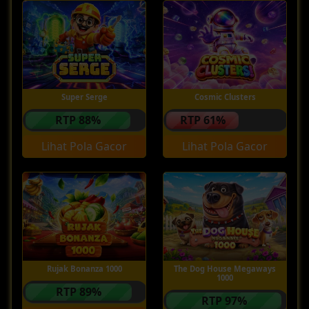
Super Serge
Cosmic Clusters
RTP 88%
RTP 61%
Lihat Pola Gacor
Lihat Pola Gacor
Rujak Bonanza 1000
The Dog House Megaways
1000
RTP 89%
RTP 97%